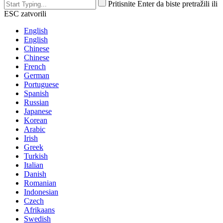
Pritisnite Enter da biste pretražili ili
ESC zatvorili
English
English
Chinese
Chinese
French
German
Portuguese
Spanish
Russian
Japanese
Korean
Arabic
Irish
Greek
Turkish
Italian
Danish
Romanian
Indonesian
Czech
Afrikaans
Swedish