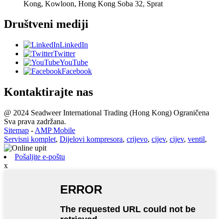
Kong, Kowloon, Hong Kong Soba 32, Sprat
Društveni mediji
LinkedIn
Twitter
YouTube
Facebook
Kontaktirajte nas
@ 2024 Seadweer International Trading (Hong Kong) Ograničena
Sva prava zadržana.
Sitemap
-
AMP Mobile
Servisni komplet
,
Dijelovi kompresora
,
crijevo
,
cijev
,
cijev
,
ventil
,
Pošaljite e-poštu
x