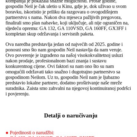
kompanija je pokazala snažne mogućnosti. Prošle godine,
gospodin Neil je čak uletio u Kinu, gdje je, dok uživao u svom
boravku, iskoristio je priliku da razgovara o ovogodišnjem
partnerstvu s nama. Nakon dva mjeseca pažljivih pregovora,
finalirali smo plan nabavke, koji uključuje, ali nije ograničen na,
sljedeću opremu: GA 132, GA 110VSD, GA 160FF, GX3FF i
kompletan skup održavanja i servisnih paketa.
Ova naredba predstavlja jedan od najvećih od 2025. godine i
ponosni smo što nam gospodin Neil nastavlja da nam veruje.
Ovo poverenje je izgrađeno na našoj visokokvalitetnoj usluzi
nakon prodaje, profesionalnom bazi znanja i sustavu
konkurentnog cijene. Ovi faktori su nam ono što su nam
omogućili održavati tako snažno i dugotrajno partnerstvo sa
gospodinom Neilom. Uz to, gospodin Neil nam je ljubazno
predstavio lokalne partnere, dodatno proširivanje naše mreže
suradnika. Zaista smo zahvalni na njegovoj kontinuiranoj podršci
i povjerenju.
Detalji o naručivanju
● Pojedinosti o narudžbi: