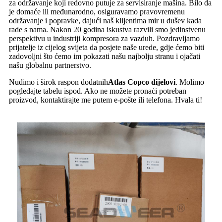
za održavanje koji redovno putuje za servisiranje mašina. Bilo da
je domaće ili međunarodno, osiguravamo pravovremenu
održavanje i popravke, dajući naš klijentima mir u dušev kada
rade s nama. Nakon 20 godina iskustva razvili smo jedinstvenu
perspektivu u industriji kompresora za vazduh. Pozdravljamo
prijatelje iz cijelog svijeta da posjete naše urede, gdje ćemo biti
zadovoljni što ćemo im pokazati našu najbolju stranu i ojačati
našu globalnu partnerstvo.
Nudimo i širok raspon dodatnih
Atlas Copco dijelovi
. Molimo
pogledajte tabelu ispod. Ako ne možete pronaći potreban
proizvod, kontaktirajte me putem e-pošte ili telefona. Hvala ti!