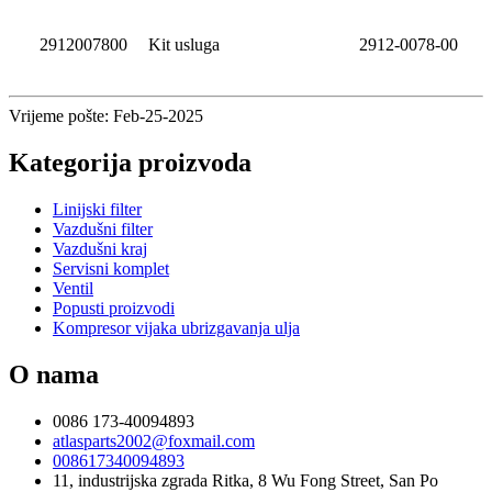
2912007800
Kit usluga
2912-0078-00
Vrijeme pošte: Feb-25-2025
Kategorija proizvoda
Linijski filter
Vazdušni filter
Vazdušni kraj
Servisni komplet
Ventil
Popusti proizvodi
Kompresor vijaka ubrizgavanja ulja
O nama
0086 173-40094893
atlasparts2002@foxmail.com
008617340094893
11, industrijska zgrada Ritka, 8 Wu Fong Street, San Po