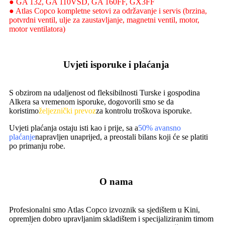
● GA 132, GA 110VSD, GA 160FF, GX3FF
● Atlas Copco kompletne setovi za održavanje i servis (brzina,
potvrdni ventil, ulje za zaustavljanje, magnetni ventil, motor,
motor ventilatora)
Uvjeti isporuke i plaćanja
S obzirom na udaljenost od fleksibilnosti Turske i gospodina
Alkera sa vremenom isporuke, dogovorili smo se da
koristimo
željeznički prevoz
za kontrolu troškova isporuke.
Uvjeti plaćanja ostaju isti kao i prije, sa a
50% avansno
plaćanje
napravljen unaprijed, a preostali bilans koji će se platiti
po primanju robe.
O nama
Profesionalni smo Atlas Copco izvoznik sa sjedištem u Kini,
opremljen dobro upravljanim skladištem i specijaliziranim timom