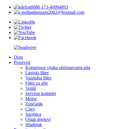
0086 173-40094893
atlasparts2002@foxmail.com
Dom
Proizvod
Kompresor vijaka ubrizgavanja ulja
Linijski filter
Vazdušni filter
Filter za ulje
Ventil
Servisni komplet
Motor
Zupčanik
Cijev
Spojnica
Ostali dijelovi
Hladnjak