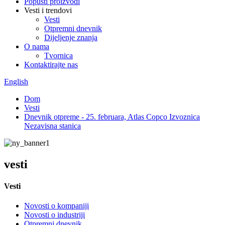
Popusti proizvodi
Vesti i trendovi
Vesti
Otpremni dnevnik
Dijeljenje znanja
O nama
Tvornica
Kontaktirajte nas
English
Dom
Vesti
Dnevnik otpreme - 25. februara, Atlas Copco Izvoznica
Nezavisna stanica
vesti
Vesti
Novosti o kompaniji
Novosti o industriji
Otpremni dnevnik