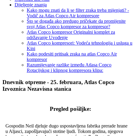
Dijeljenje znanja
Kako mogu znati da li se filter zraka treba mijenjati? -
Vodič za Atlas Copco Air kompresore
Što se događa ako predugo pričekate da promijenite
svoj Atlas Copco kompresor za kompresor?
Atlas Copco kompresor Originalni komplet za
održavanje Uvođenje
Atlas Copco kompresori: Vodeća tehnologija i usluga u
Kini
Kako podesiti pritisak zraka na atlas Copco Air
kompresor
Razumijevanje razlike između Atlasa Copco
Rotacijskog i klipnog kompresora klipa:
Dnevnik otpreme - 25. februara, Atlas Copco
Izvoznica Nezavisna stanica
Pregled pošiljke:
Gospodin Neil djeluje dugo uspostavljena fabrika prerade hrane
u Aljasci, zapošljavajući stotine ljudi. Tokom godina, njegova