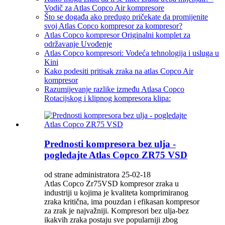
Vodič za Atlas Copco Air kompresore
Što se događa ako predugo pričekate da promijenite
svoj Atlas Copco kompresor za kompresor?
Atlas Copco kompresor Originalni komplet za
održavanje Uvođenje
Atlas Copco kompresori: Vodeća tehnologija i usluga u
Kini
Kako podesiti pritisak zraka na atlas Copco Air
kompresor
Razumijevanje razlike između Atlasa Copco
Rotacijskog i klipnog kompresora klipa:
Prednosti kompresora bez ulja -
pogledajte Atlas Copco ZR75 VSD
od strane administratora 25-02-18
Atlas Copco Zr75VSD kompresor zraka u
industriji u kojima je kvaliteta komprimiranog
zraka kritična, ima pouzdan i efikasan kompresor
za zrak je najvažniji. Kompresori bez ulja-bez
ikakvih zraka postaju sve popularniji zbog