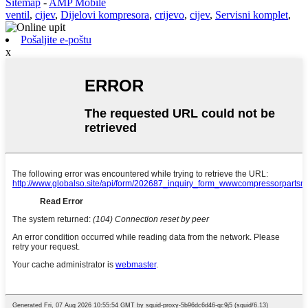
Sitemap
-
AMP Mobile
ventil
,
cijev
,
Dijelovi kompresora
,
crijevo
,
cijev
,
Servisni komplet
,
Pošaljite e-poštu
x