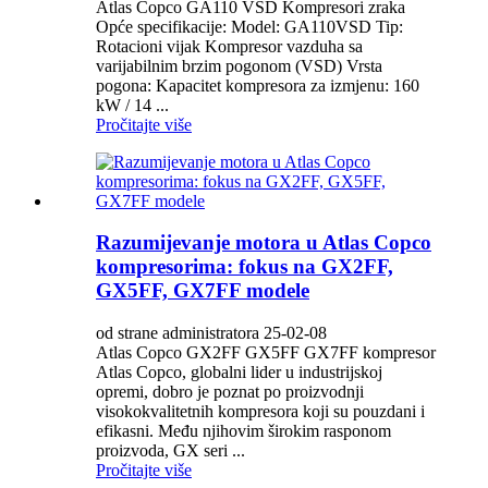
Atlas Copco GA110 VSD Kompresori zraka
Opće specifikacije: Model: GA110VSD Tip:
Rotacioni vijak Kompresor vazduha sa
varijabilnim brzim pogonom (VSD) Vrsta
pogona: Kapacitet kompresora za izmjenu: 160
kW / 14 ...
Pročitajte više
Razumijevanje motora u Atlas Copco
kompresorima: fokus na GX2FF,
GX5FF, GX7FF modele
od strane administratora 25-02-08
Atlas Copco GX2FF GX5FF GX7FF kompresor
Atlas Copco, globalni lider u industrijskoj
opremi, dobro je poznat po proizvodnji
visokokvalitetnih kompresora koji su pouzdani i
efikasni. Među njihovim širokim rasponom
proizvoda, GX seri ...
Pročitajte više