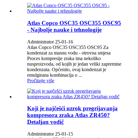
Atlas Copco OSC35 OSC355 OSC95
- Najbolje nauke i tehnologije
Administrator 25-01-16
Atlas Copco OSC35 OSC355 OSC95 Za
kondenzat za masnu vodu - otrovna smjesa
Proces kompresije zraka ima nekoliko
nusproizvoda, od kojih je jedan veliki zapremine
kondenzata. Općenito, ovaj kondenzat je
emulgirana kombinacija o ...
Pročitajte više
Koji je najčešći uzrok pregrijavanja
kompresora zraka Atlas ZR450?
Detaljan vodič
Administrator 25-01-15