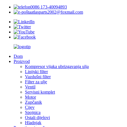
0086 173-40094893
atlasparts2002@foxmail.com
Dom
Proizvod
Kompresor vijaka ubrizgavanja ulja
Linijski filter
Vazdušni filter
Filter za ulje
Ventil
Servisni komplet
Motor
Zupčanik
Cijev
Spojnica
Ostali dijelovi
Hladnjak