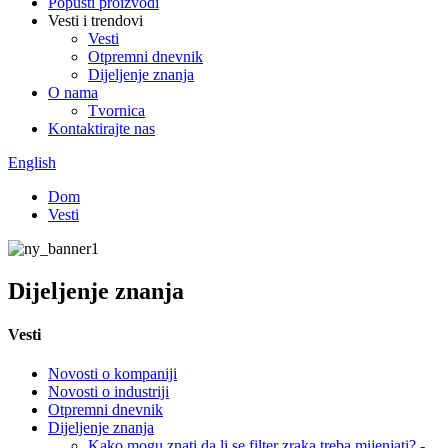
Popusti proizvodi
Vesti i trendovi
Vesti
Otpremni dnevnik
Dijeljenje znanja
O nama
Tvornica
Kontaktirajte nas
English
Dom
Vesti
Dijeljenje znanja
Vesti
Novosti o kompaniji
Novosti o industriji
Otpremni dnevnik
Dijeljenje znanja
Kako mogu znati da li se filter zraka treba mijenjati? -