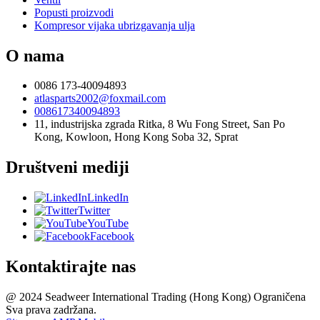
Popusti proizvodi
Kompresor vijaka ubrizgavanja ulja
O nama
0086 173-40094893
atlasparts2002@foxmail.com
008617340094893
11, industrijska zgrada Ritka, 8 Wu Fong Street, San Po
Kong, Kowloon, Hong Kong Soba 32, Sprat
Društveni mediji
LinkedIn
Twitter
YouTube
Facebook
Kontaktirajte nas
@ 2024 Seadweer International Trading (Hong Kong) Ograničena
Sva prava zadržana.