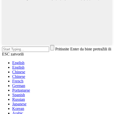
Pritisnite Enter da biste pretražili ili
ESC zatvorili
English
English
Chinese
Chinese
French
German
Portuguese
Spanish
Russian
Japanese
Korean
Arabic