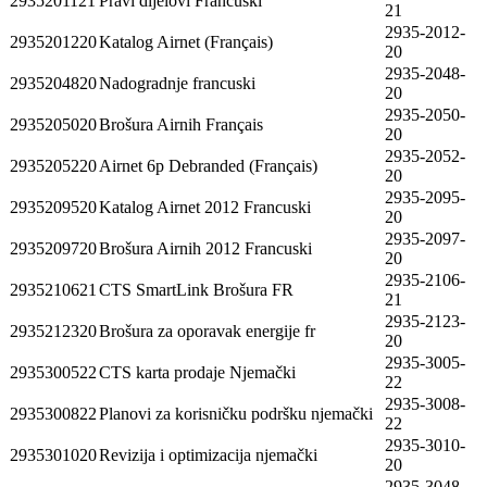
2935201121
Pravi dijelovi Francuski
21
2935-2012-
2935201220
Katalog Airnet (Français)
20
2935-2048-
2935204820
Nadogradnje francuski
20
2935-2050-
2935205020
Brošura Airnih Français
20
2935-2052-
2935205220
Airnet 6p Debranded (Français)
20
2935-2095-
2935209520
Katalog Airnet 2012 Francuski
20
2935-2097-
2935209720
Brošura Airnih 2012 Francuski
20
2935-2106-
2935210621
CTS SmartLink Brošura FR
21
2935-2123-
2935212320
Brošura za oporavak energije fr
20
2935-3005-
2935300522
CTS karta prodaje Njemački
22
2935-3008-
2935300822
Planovi za korisničku podršku njemački
22
2935-3010-
2935301020
Revizija i optimizacija njemački
20
2935-3048-