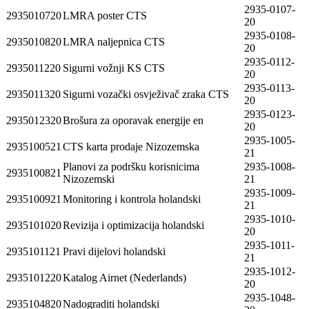
2935-0107-
2935010720
LMRA poster CTS
20
2935-0108-
2935010820
LMRA naljepnica CTS
20
2935-0112-
2935011220
Sigurni vožnji KS CTS
20
2935-0113-
2935011320
Sigurni vozački osvježivač zraka CTS
20
2935-0123-
2935012320
Brošura za oporavak energije en
20
2935-1005-
2935100521
CTS karta prodaje Nizozemska
21
Planovi za podršku korisnicima
2935-1008-
2935100821
Nizozemski
21
2935-1009-
2935100921
Monitoring i kontrola holandski
21
2935-1010-
2935101020
Revizija i optimizacija holandski
20
2935-1011-
2935101121
Pravi dijelovi holandski
21
2935-1012-
2935101220
Katalog Airnet (Nederlands)
20
2935-1048-
2935104820
Nadograditi holandski