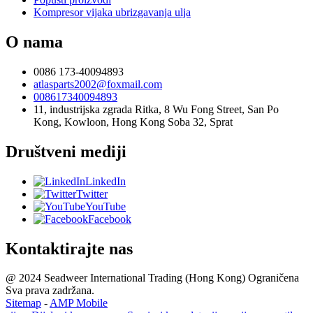
Kompresor vijaka ubrizgavanja ulja
O nama
0086 173-40094893
atlasparts2002@foxmail.com
008617340094893
11, industrijska zgrada Ritka, 8 Wu Fong Street, San Po
Kong, Kowloon, Hong Kong Soba 32, Sprat
Društveni mediji
LinkedIn
Twitter
YouTube
Facebook
Kontaktirajte nas
@ 2024 Seadweer International Trading (Hong Kong) Ograničena
Sva prava zadržana.
Sitemap
-
AMP Mobile