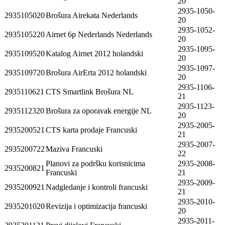
20
2935-1050-
2935105020
Brošura Airekata Nederlands
20
2935-1052-
2935105220
Airnet 6p Nederlands Nederlands
20
2935-1095-
2935109520
Katalog Airnet 2012 holandski
20
2935-1097-
2935109720
Brošura AirErta 2012 holandski
20
2935-1106-
2935110621
CTS Smartlink Brošura NL
21
2935-1123-
2935112320
Brošura za oporavak energije NL
20
2935-2005-
2935200521
CTS karta prodaje Francuski
21
2935-2007-
2935200722
Maziva Francuski
22
Planovi za podršku korisnicima
2935-2008-
2935200821
Francuski
21
2935-2009-
2935200921
Nadgledanje i kontroli francuski
21
2935-2010-
2935201020
Revizija i optimizacija francuski
20
2935-2011-