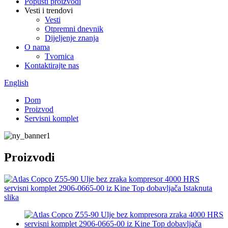
Popusti proizvodi
Vesti i trendovi
Vesti
Otpremni dnevnik
Dijeljenje znanja
O nama
Tvornica
Kontaktirajte nas
English
Dom
Proizvod
Servisni komplet
Proizvodi