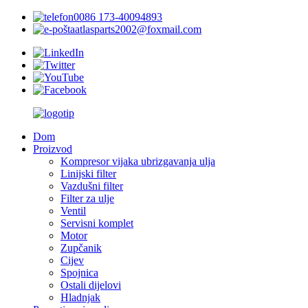
0086 173-40094893
atlasparts2002@foxmail.com
Dom
Proizvod
Kompresor vijaka ubrizgavanja ulja
Linijski filter
Vazdušni filter
Filter za ulje
Ventil
Servisni komplet
Motor
Zupčanik
Cijev
Spojnica
Ostali dijelovi
Hladnjak