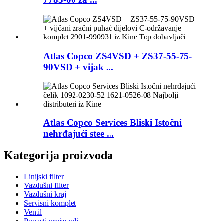
Atlas Copco ZS4VSD + ZS37-55-75-
90VSD + vijak ...
Atlas Copco Services Bliski Istočni
nehrđajući stee ...
Kategorija proizvoda
Linijski filter
Vazdušni filter
Vazdušni kraj
Servisni komplet
Ventil
Popusti proizvodi