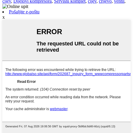
cijev
,
Dijelovi kompresora
,
Servisni komplet
,
cijev
,
crijevo
,
ventil
,
Pošaljite e-poštu
x