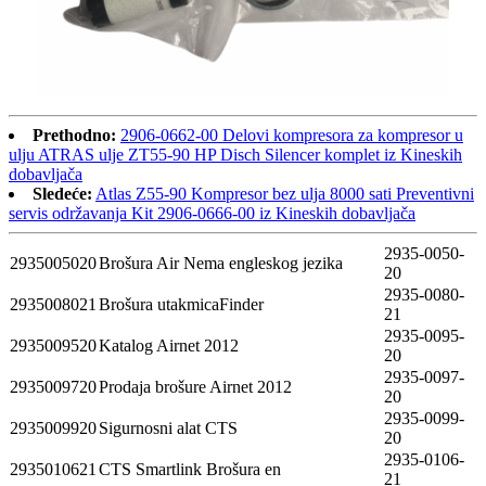
Prethodno:
2906-0662-00 Delovi kompresora za kompresor u
ulju ATRAS ulje ZT55-90 HP Disch Silencer komplet iz Kineskih
dobavljača
Sledeće:
Atlas Z55-90 Kompresor bez ulja 8000 sati Preventivni
servis održavanja Kit 2906-0666-00 iz Kineskih dobavljača
2935-0050-
2935005020
Brošura Air Nema engleskog jezika
20
2935-0080-
2935008021
Brošura utakmicaFinder
21
2935-0095-
2935009520
Katalog Airnet 2012
20
2935-0097-
2935009720
Prodaja brošure Airnet 2012
20
2935-0099-
2935009920
Sigurnosni alat CTS
20
2935-0106-
2935010621
CTS Smartlink Brošura en
21